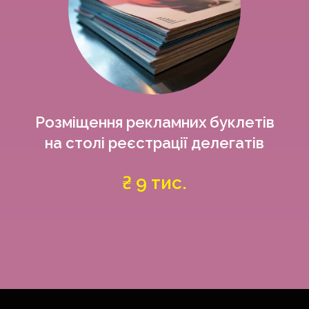
Розміщення рекламних буклетів
на столі реєстрації делегатів
₴ 9 тис.