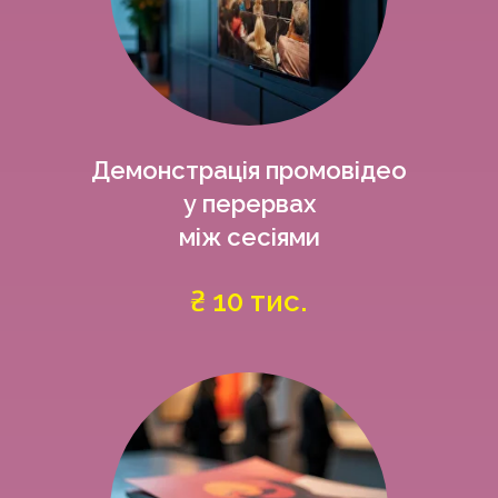
Демонстрація промовідео
у перервах
між сесіями
₴ 10 тис.