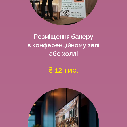
Розміщення банеру
в конференційному залі
або холлі
₴ 12 тис.