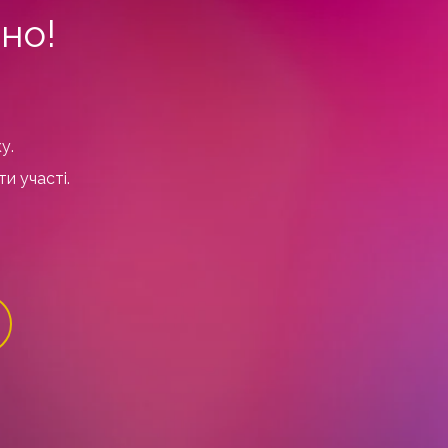
но!
у.
и участі.