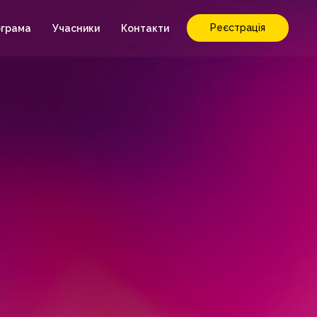
Реєстрація
грама
Учасники
Контакти