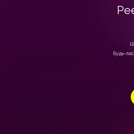
Ре
Щ
Будь-лас