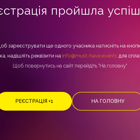
єстрація пройшла успіш
об зареєструвати ще одного учасника натисніть на кнопк
ка, надішліть реквізити на
info@must-have.events
для сплат
Щоб повернутись на сайт перейдіть "На головну"
РЕЄСТРАЦІЯ +1
НА ГОЛОВНУ